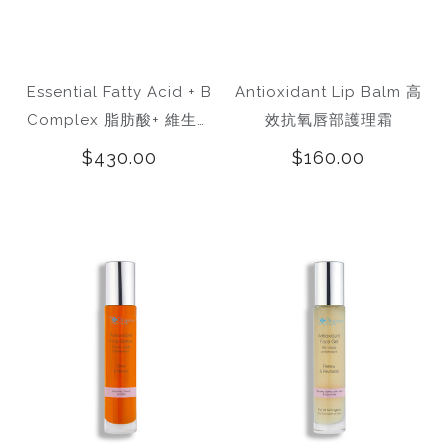
Essential Fatty Acid + B
Antioxidant Lip Balm 高
Complex 脂肪酸+ 維生素
效抗氧唇部護理霜
B複合補充劑
$430.00
$160.00
inamide Ultra 5
Stretch Mark Oil 孕
Retinol Night 
um NMN 5 復活
媽媽按摩油
2.5% 晚間修
液
2.5%
$980.00
$455.00
$364.00
$599.00