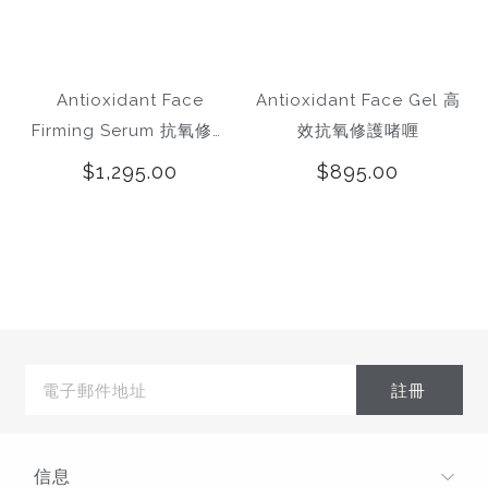
Antioxidant Face
Antioxidant Face Gel 高
Firming Serum 抗氧修護
效抗氧修護啫喱
緊膚精華素
$1,295.00
$895.00
inamide Ultra 5
Stretch Mark Oil 孕
Retinol Night 
um NMN 5 復活
媽媽按摩油
2.5% 晚間修
電
液
2.5%
$980.00
$455.00
$364.00
$599.00
子
郵
件
地
址
信息