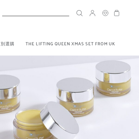
搜
尋
類別選購
THE LIFTING QUEEN XMAS SET FROM UK