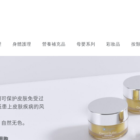
理
身體護理
營養補充品
母嬰系列
彩妝品
按
明可保护皮肤免受过
低患上皮肤疾病的风
，自然无色。
细胞