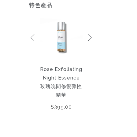
特色產品
Retinol Night
Rose Exfoliating
Honey &
erum 2.5% 晚間
Night Essence
Jasmine Mask 茉
修護精華 2.5%
玫瑰晚間修復彈性
莉蜜糖滋養面膜
精華
$599.00
$690.00
$399.00