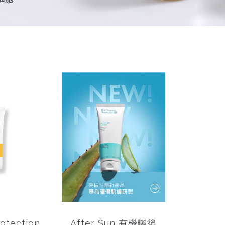
rotection
After Sun 有機曬後