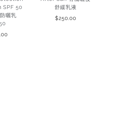
m SPF 50
舒緩乳液
防曬乳
$250.00
50
.00