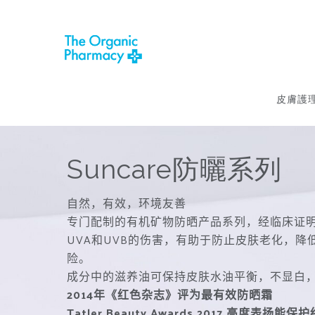
皮膚護
Suncare防曬系列
自然，有效，环境友善
专门配制的有机矿物防晒产品系列，经临床证
UVA
和
UVB
的伤害，有助于防止皮肤老化，降
险。
成分中的滋养油可保持皮肤水油平衡，不显白
2014
年《红色杂志》评为最有效防晒霜
Tatler Beauty Awards 2017
高度表扬能保护