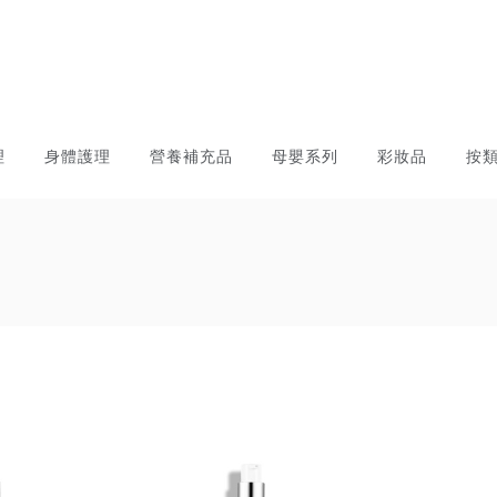
理
身體護理
營養補充品
母嬰系列
彩妝品
按