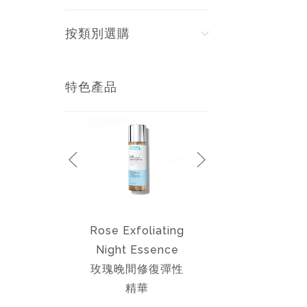
按類別選購
特色產品
Retinol Night
Rose Exfoliating
Honey &
erum 2.5% 晚間
Night Essence
Jasmine Mask 茉
修護精華 2.5%
玫瑰晚間修復彈性
莉蜜糖滋養面膜
精華
$599.00
$690.00