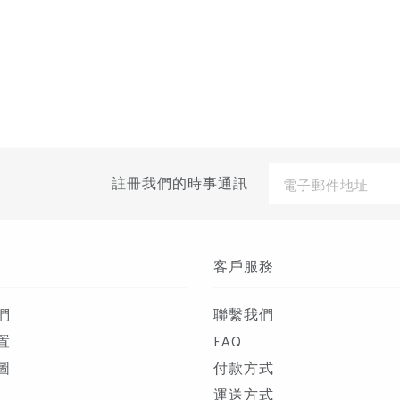
電
註冊我們的時事通訊
子
郵
件
地
址
客戶服務
們
聯繫我們
置
FAQ
圖
付款方式
運送方式