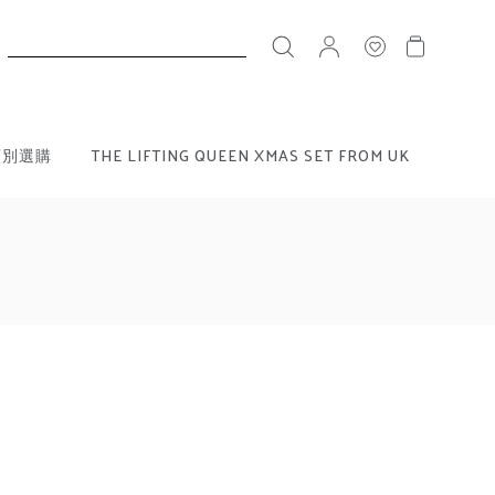
搜
尋
類別選購
THE LIFTING QUEEN XMAS SET FROM UK