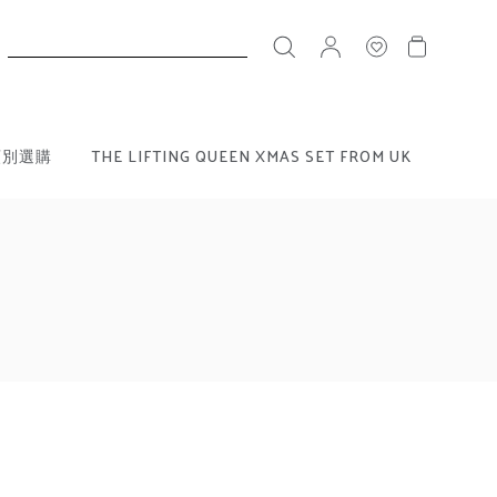
搜
尋
類別選購
THE LIFTING QUEEN XMAS SET FROM UK