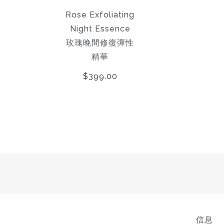
Retinol Night
Rose Exfoliating
Honey &
erum 2.5% 晚間
Night Essence
Jasmine Mask 茉
修護精華 2.5%
玫瑰晚間修復彈性
莉蜜糖滋養面膜
精華
$599.00
$690.00
$399.00
信息