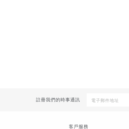
Niacinamide
Stretch Mark Oil
Retinol Night
R
Ultra 5 Serum
孕媽媽按摩油
Serum 2.5% 晚間
NMN 5 復活液
修護精華 2.5%
$455.00
$364.00
$980.00
$599.00
電
註冊我們的時事通訊
子
郵
件
地
址
客戶服務