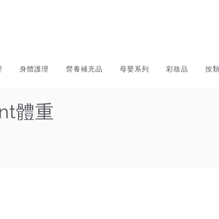
理
身體護理
營養補充品
母嬰系列
彩妝品
按
ent體重